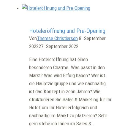
und
Ihre
Gäste-
Allgemein
Meinungen
Hoteleröffnung und Pre-Opening
haben
Von
Therese Christierson
8. September
Einfluss
2022
27. September 2022
auf
Eine Hoteleröffnung hat einen
die
besonderen Charme. Was passt in den
Hotelbuchungen
Markt? Was wird Erfolg haben? Wer ist
die Hauptzielgruppe und wie nachhaltig
ist das Konzept in zehn Jahren? Wie
strukturieren Sie Sales & Marketing für Ihr
Hotel, um Ihr Hotel erfolgreich und
nachhaltig im Markt zu platzieren? Sehr
gern stehe ich Ihnen im Sales &…