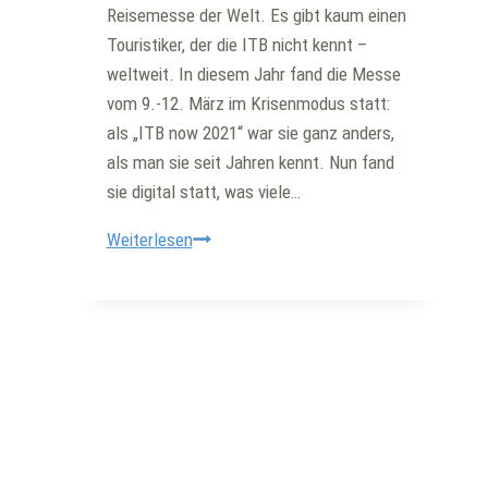
Reisemesse der Welt. Es gibt kaum einen
Touristiker, der die ITB nicht kennt –
weltweit. In diesem Jahr fand die Messe
vom 9.-12. März im Krisenmodus statt:
als „ITB now 2021“ war sie ganz anders,
als man sie seit Jahren kennt. Nun fand
sie digital statt, was viele…
ITB
Weiterlesen
im
Krisenmodus
–
was
kommt
nach
Corona
in