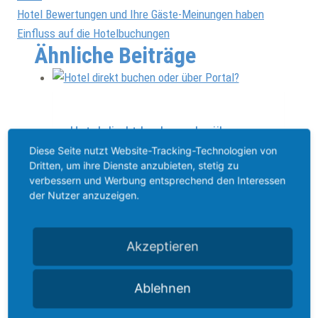
Hotel Bewertungen und Ihre Gäste-Meinungen haben
Einfluss auf die Hotelbuchungen
Ähnliche Beiträge
Allgemein
Hotel direkt buchen oder über
Portal?
Diese Seite nutzt Website-Tracking-Technologien von
Dritten, um ihre Dienste anzubieten, stetig zu
Von
Therese Christierson
1. März 2024
4.
verbessern und Werbung entsprechend den Interessen
März 2024
der Nutzer anzuzeigen.
Seien Sie nah am Online-Gast – bevor
dieser über ein Portal bucht Als Hotelier
Akzeptieren
kennen Sie es sicherlich, dass Gäste oder
Freunde und Bekannte von Ihrem oder
Ablehnen
einem anderen Hotel schwärmen, weil es
so freundlich und persönlich war! Gebucht