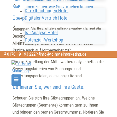
Hotel Online-Marketing
Maßnahmen zeigen, wie Sie vorgehen können.
Direktbuchungen Hotel
Überprüfen Sie Ihr Hotelprofil:
Digitaler Vertrieb Hotel
Hotelanalyse
Benennen Sie Ihre Alleinstellungsmerkmale und die
Ist-Analyse Hotel
Besonderheiten. Sind es wirklich
Potenzial-Workshop
Alleinstellungsmerkmale oder treffen einzelne
Punkte auch auf Mitbewerber zu?
0170 - 91 93 222
info@tc-hotelmarketing.de
Für die Erstellung der Mitbewerberanalyse helfen die
Bewertungskriterien von Buchungs- und
Bewertungsportalen, da sie objektiv sind.
Definieren Sie, wer sind Ihre Gäste.
Schauen Sie sich Ihre Gästegruppen an. Welche
Gästegruppen (Segmente) kommen gern zu Ihnen
und bringen den besten Gesamtumsatz. Notieren Sie