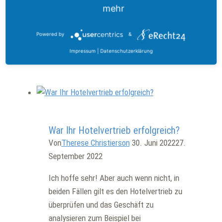
mehr
wird aber über die Portale. Das hat damit
zu tun, dass wir die Portale mit
Powered by
&
verschiedenen…
Impressum
|
Datenschutzerklärung
Hotel
Weiterlesen
direkt
buchen
oder
über
Allgemein
Portal?
War Ihr Hotelvertrieb erfolgreich?
Von
Therese Christierson
30. Juni 2022
27.
September 2022
Ich hoffe sehr! Aber auch wenn nicht, in
beiden Fällen gilt es den Hotelvertrieb zu
überprüfen und das Geschäft zu
analysieren zum Beispiel bei