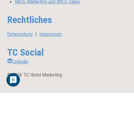
MICE-Marketing und MICE-Sales
Rechtliches
Datenschutz
|
Impressum
TC Social
Linkedin
© 2026 TC Hotel Marketing
Untermenü
Hotelvertrieb
umschalten
Bestandskundenpflege
Neukundenakquise
Firmenvertrieb für Hotels