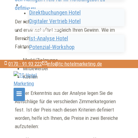
Hotel Online-Marketing
definieren.
Direktbuchungen Hotel
Digitaler Vertrieb Hotel
Der richtige Hotelpreis führt zu einer guten Belegung
Hotelanalyse
und erwirtschaftet zugleich Ihren Gewinn. Wie im
Bereich Hotelmarketing erwähnt, müssen vorher drei
Ist-Analyse Hotel
Faktoren recherchiert und analysiert worden sein:
Potenzial-Workshop
Markt/Zielgruppe
0170 - 91 93 222
info@tc-hotelmarketing.de
Mitbewerber
Kosten
Mit der Erkenntnis aus der Analyse legen Sie die
Aufschläge für die verschieden Zimmerkategorien
fest. Ist der Preis nach diesen Kriterien definiert
worden, helfe ich Ihnen, die Preise in zwei Bereiche
aufzuteilen: