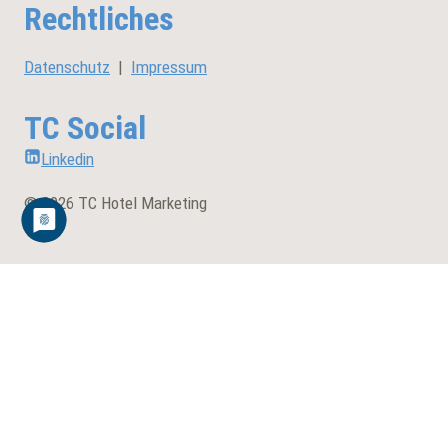
Rechtliches
Datenschutz
|
Impressum
TC Social
Linkedin
© 2026 TC Hotel Marketing
Untermenü
Hotelvertrieb
umschalten
Bestandskundenpflege
Neukundenakquise
Firmenvertrieb für Hotels
MICE-Marketing und MICE-Sales