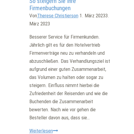
So steigern Sie Ihre
ich
Firmenbuchungen
tun?
Von
Therese Christierson
1. März 2023
3.
März 2023
Besserer Service für Firmenkunden.
Jährlich gilt es für den Hotelvertrieb
Firmenverträge neu zu verhandeln und
abzuschließen. Das Verhandlungsziel ist
aufgrund einer guten Zusammenarbeit,
das Volumen zu halten oder sogar zu
steigern. Einfluss nimmt hierbei die
Zufriedenheit der Reisenden und wie die
Buchenden die Zusammenarbeit
bewerten. Nach wie vor gehen die
Besteller davon aus, dass sie…
So
Weiterlesen