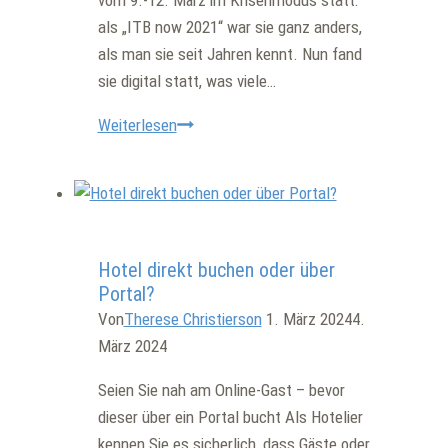
als „ITB now 2021“ war sie ganz anders,
als man sie seit Jahren kennt. Nun fand
sie digital statt, was viele…
ITB
Weiterlesen
im
Krisenmodus
–
was
Allgemein
kommt
Hotel direkt buchen oder über
nach
Portal?
Corona
Von
Therese Christierson
1. März 2024
4.
in
März 2024
der
Seien Sie nah am Online-Gast – bevor
Reisebranche?
dieser über ein Portal bucht Als Hotelier
kennen Sie es sicherlich, dass Gäste oder