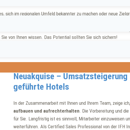
 es, sich im regionalen Umfeld bekannter zu machen oder neue Ziel
ichern Sie sich langfristig Ihren Erfolg
.
etzt werden? Oft fehlen die Zeit und die Mitarbeiter, die Kundena
Sie von Ihnen wissen. Das Potential sollten Sie sich sichern!
Neuakquise – Umsatzsteigerung f
geführte Hotels
In der Zusammenarbeit mit Ihnen und Ihrem Team, zeige ich,
aufbauen und aufrechterhalten
. Die Vorbereitung und di
für Sie. Langfristig ist es sinnvoll, Mitarbeiter einzuweisen u
weiterführen. Als Certified Sales Professional von der IFH In