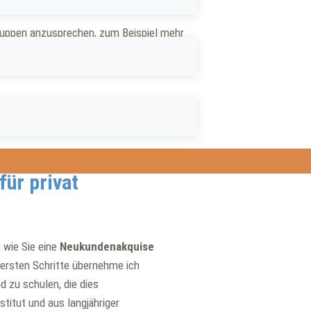
gruppen anzusprechen, zum Beispiel mehr
kquise umzusetzen.
Firmenkunden und
ür privat
 wie Sie eine
Neukundenakquise
e ersten Schritte übernehme ich
nd zu schulen, die dies
stitut und aus langjähriger