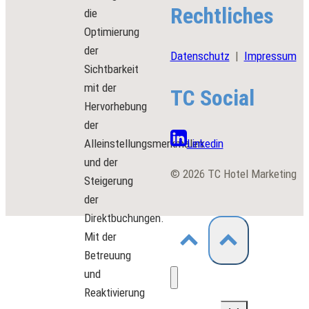
Rechtliches
die
Optimierung
der
Datenschutz
|
Impressum
Sichtbarkeit
mit der
TC Social
Hervorhebung
der
Alleinstellungsmerkmalen
Linkedin
und der
© 2026 TC Hotel Marketing
Steigerung
der
Direktbuchungen.
Mit der
Betreuung
und
Reaktivierung
Untermenü