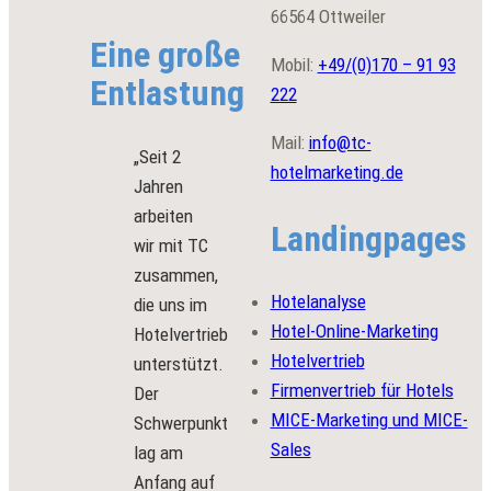
66564 Ottweiler
Eine große
Mobil:
+49/(0)
170 – 91 93
Entlastung
222
Mail:
info@tc-
„Seit 2
hotelmarketing.de
Jahren
arbeiten
Landingpages
wir mit TC
zusammen,
Hotelanalyse
die uns im
Hotel-Online-Marketing
Hotelvertrieb
Hotelvertrieb
unterstützt.
Firmenvertrieb für Hotels
Der
MICE-Marketing und MICE-
Schwerpunkt
Sales
lag am
Anfang auf