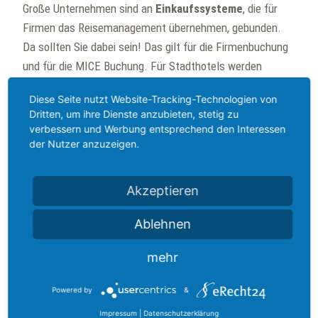
Große Unternehmen sind an
Einkaufssysteme
, die für
Firmen das Reisemanagement übernehmen, gebunden.
Da sollten Sie dabei sein! Das gilt für die Firmenbuchung
und für die MICE Buchung. Für Stadthotels werden
globale Distributionssystem
und eine GDS-Anbindung
Diese Seite nutzt Website-Tracking-Technologien von
oft unterschätzt.
Dritten, um ihre Dienste anzubieten, stetig zu
Auch die Präsenz auf
Social Media
gewinnt immer mehr
verbessern und Werbung entsprechend den Interessen
an Relevanz. Ebenso bringen die
Optimierung Ihrer
der Nutzer anzuzeigen.
Website
(SEO) und die
Werbung in den
Suchmaschinen
(SEA) neue Gäste. Nutzen Sie auch
Akzeptieren
neue Vertriebspartner für Ihren Vertrieb, aber immer nur
so viel, wie Sie es benötigen.
Ablehnen
mehr
Powered by
&
Impressum
|
Datenschutzerklärung