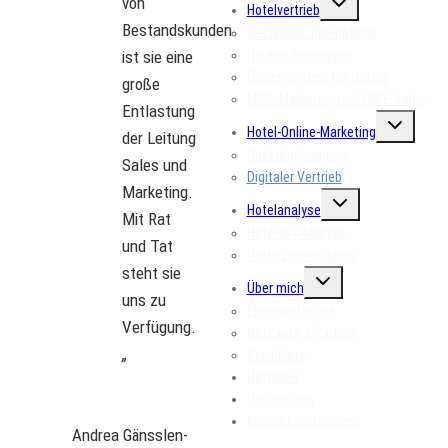
von
Hotelvertrieb
umschalten
Bestandskunden
Bestandskundenpflege
ist sie eine
Neukundenakquise
Firmenvertrieb für Hotels
große
MICE-Marketing und MICE-Sales
Entlastung
Untermenü
Hotel-Online-Marketing
umschalte
der Leitung
Direktbuchungeng
Sales und
Digitaler Vertrieb
Marketing.
Untermenü
Hotelanalyse
umschalten
Mit Rat
Hotel IST-Analyse
und Tat
Potenzialworkshop
steht sie
Untermenü
Über mich
umschalten
uns zu
Ehrenamtliches
Verfügung.
Netzwerk & Partner
„
Zertifikate
Ratgeber
Referenzen
Kontakt aufnehmen
Andrea Gänsslen-