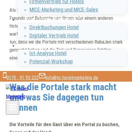
Firmenvertrieb für Hotels
MICE-Marketing und MICE-Sales
Als Hotelier kennen Sie es sicherlich, dass Gäste oder
Freunde und Bekannte von Ihrem oder einem anderen
Hotel Online-Marketing
Hotel schwärmen, weil es so freundlich und persönlich
Direktbuchungen Hotel
war! Gebucht wird aber über die Portale. Das hat damit zu
Digitaler Vertrieb Hotel
tun, dass wir die Portale mit verschiedenen RabaJen stark
Hotelanalyse
gemacht haben und die Zeit und Ressourcen fehlten,
Ist-Analyse Hotel
einer Direktbuchungsstrategie nachzugehen.
Potenzial-Workshop
0170 - 91 93 222
info@tc-hotelmarketing.de
Was die Portale stark macht
und was Sie dagegen tun
können
Die Vorteile für den Gast über ein Portal zu buchen,