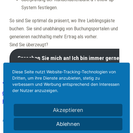
System festlegen.
So sind Sie optimal da präsent, wo Ihre Lieblingsgäste
buchen. Sie sind unabhängig von Buchungsportalen und
generieren nachhaltig mehr Ertrag als vorher.
Sind Sie überzeugt?
Sprechen Sie mich an! Ich bin immer gerne
für Sie da!
Diese Seite nutzt Website-Tracking-Technologien von
Dritten, um ihre Dienste anzubieten, stetig zu
Beitragsnavigation
verbessern und Werbung entsprechend den Interessen
Zurück
der Nutzer anzuzeigen.
Große internationale Firmenkunden werden auf niedrigere
Hotelkategorien ausweichen
Akzeptieren
Ähnliche Beiträge
Ablehnen