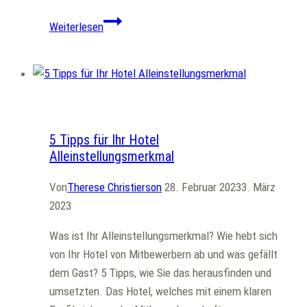
ITB
Weiterlesen
im
Krisenmodus
–
was
Allgemein
kommt
nach
5 Tipps für Ihr Hotel
Corona
Alleinstellungsmerkmal
in
der
Von
Therese Christierson
28. Februar 2023
3. März
Reisebranche?
2023
Was ist Ihr Alleinstellungsmerkmal? Wie hebt sich
von Ihr Hotel von Mitbewerbern ab und was gefällt
dem Gast? 5 Tipps, wie Sie das herausfinden und
umsetzten. Das Hotel, welches mit einem klaren