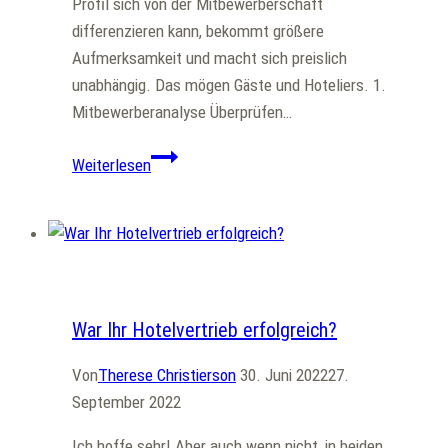
Profil sich von der Mitbewerberschaft
differenzieren kann, bekommt größere
Aufmerksamkeit und macht sich preislich
unabhängig. Das mögen Gäste und Hoteliers. 1.
Mitbewerberanalyse Überprüfen…
5
Weiterlesen
Tipps
für
Ihr
Hotel
Allgemein
Alleinstellungsmerkmal
War Ihr Hotelvertrieb erfolgreich?
Von
Therese Christierson
30. Juni 2022
27.
September 2022
Ich hoffe sehr! Aber auch wenn nicht, in beiden