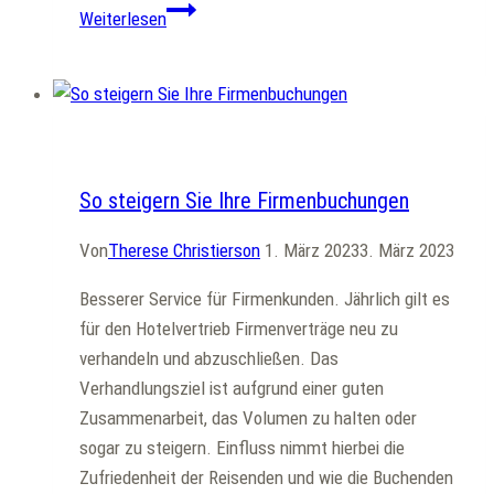
Steigerung
Weiterlesen
der
Gästezahlen
–
was
Allgemein
kann
ich
So steigern Sie Ihre Firmenbuchungen
tun?
Von
Therese Christierson
1. März 2023
3. März 2023
Besserer Service für Firmenkunden. Jährlich gilt es
für den Hotelvertrieb Firmenverträge neu zu
verhandeln und abzuschließen. Das
Verhandlungsziel ist aufgrund einer guten
Zusammenarbeit, das Volumen zu halten oder
sogar zu steigern. Einfluss nimmt hierbei die
Zufriedenheit der Reisenden und wie die Buchenden