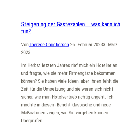
der
Allgemein
Hotel
Mitbewerber
Steigerung der Gästezahlen – was kann ich
wichtig?
tun?
Von
Therese Christierson
26. Februar 2023
3. März
2023
Im Herbst letzten Jahres rief mich ein Hotelier an
und fragte, wie sie mehr Firmengäste bekommen
können? Sie haben viele Ideen, aber Ihnen fehlt die
Zeit für die Umsetzung und sie waren sich nicht
sicher, wie man Hotelvertrieb richtig angeht. Ich
möchte in diesem Bericht klassische und neue
Maßnahmen zeigen, wie Sie vorgehen können.
Überprüfen…