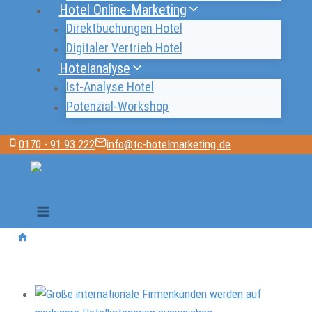
Hotel Online-Marketing
Direktbuchungen Hotel
Digitaler Vertrieb Hotel
Hotelanalyse
Ist-Analyse Hotel
Potenzial-Workshop
0170 - 91 93 222
info@tc-hotelmarketing.de
/
Interview
Interview