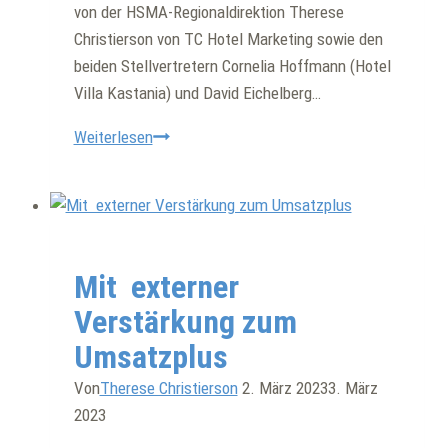
von der HSMA-Regionaldirektion Therese
Christierson von TC Hotel Marketing sowie den
beiden Stellvertretern Cornelia Hoffmann (Hotel
Villa Kastania) und David Eichelberg…
Große
Weiterlesen
internationale
Firmenkunden
werden
auf
Interview
|
Ratgeber
niedrigere
Mit externer
Hotelkategorien
Verstärkung zum
ausweichen
Umsatzplus
Von
Therese Christierson
2. März 2023
3. März
2023