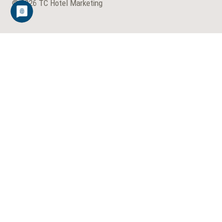
© 2026 TC Hotel Marketing
Untermenü
Hotelvertrieb
umschalten
Bestandskundenpflege
Neukundenakquise
Firmenvertrieb für Hotels
MICE-Marketing und MICE-Sales
Untermenü
Hotel-Online-Marketing
umschalten
Direktbuchungeng
Digitaler Vertrieb
Untermenü
Hotelanalyse
umschalten
Hotel IST-Analyse
Potenzialworkshop
Untermenü
Über mich