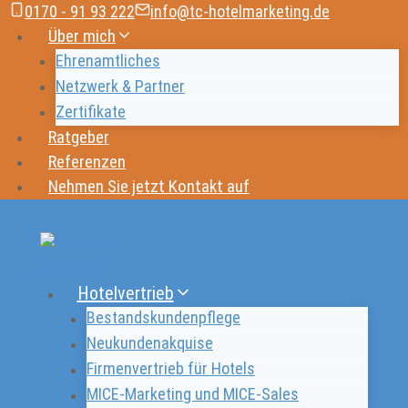
Zum
0170 - 91 93 222
info@tc-hotelmarketing.de
Über mich
Inhalt
springen
Ehrenamtliches
Netzwerk & Partner
Zertifikate
Ratgeber
Referenzen
Nehmen Sie jetzt Kontakt auf
Hotelvertrieb
Bestandskundenpflege
Neukundenakquise
Firmenvertrieb für Hotels
MICE-Marketing und MICE-Sales