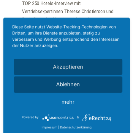
TOP 250 Hotels-Interview mit
Vertriebsexpertinnen Therese Christierson und
Doris Berendes Hotelvertrieb ist eine
Diese Seite nutzt Website-Tracking-Technologien von
personalintensive Daueraufgabe – ohne stetes
Dritten, um ihre Dienste anzubieten, stetig zu
am-Ball-Bleiben sind Rückschläge erwartbar. Als
verbessern und Werbung entsprechend den Interessen
selbständige Vertriebsexpertinnen begleiten
der Nutzer anzuzeigen.
Doris Berendes und Therese Christierson Hotels,
die mehr Auslastung und Belegung erstreben und
Akzeptieren
dazu mehr Marktchancen nutzen wollen – auch
TOP 250 Hotels gehören dazu. Im Interview
berichten beide,…
Ablehnen
Mit
Weiterlesen
mehr
externer
Verstärkung
Powered by
&
zum
Impressum
|
Datenschutzerklärung
Umsatzplus
Interview
|
Ratgeber