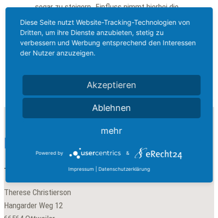
sogar zu steigern. Einfluss nimmt hierbei die
Zufriedenheit der Reisenden und wie die Buchenden
Diese Seite nutzt Website-Tracking-Technologien von
Dritten, um ihre Dienste anzubieten, stetig zu
die Zusammenarbeit bewerten. Nach wie vor gehen
verbessern und Werbung entsprechend den Interessen
die Besteller davon aus, dass sie…
der Nutzer anzuzeigen.
So
Weiterlesen
steigern
Akzeptieren
Sie
Ihre
Ablehnen
Firmenbuchungen
mehr
Erreichbar
Powered by
&
Impressum
|
Datenschutzerklärung
TC Hotel Marketing
Therese Christierson
Hangarder Weg 12