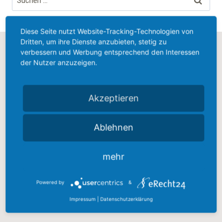
nach:
Diese Seite nutzt Website-Tracking-Technologien von
Dritten, um ihre Dienste anzubieten, stetig zu
verbessern und Werbung entsprechend den Interessen
ERREICHBAR
der Nutzer anzuzeigen.
TC Hotel Marketing
Akzeptieren
Therese Christierson
Hangarder Weg 12
66564 Ottweiler
Ablehnen
Mobil:
+49/(0)
170 – 91 93 222
mehr
Mail:
info@tc-hotelmarketing.de
Powered by
&
Impressum
|
Datenschutzerklärung
LANDINGPAGES